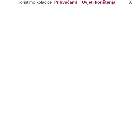
Koristimo kolačiće
Prihvaćam!
Uvjeti korištenja
X
Mi nevjernici, ateisti i humanisti, ne želimo prisutnost