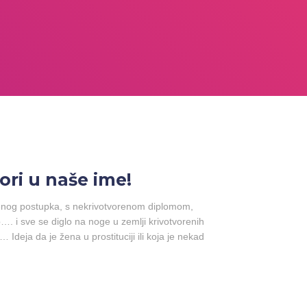
ori u naše ime!
znenog postupka, s nekrivotvorenom diplomom,
…. i sve se diglo na noge u zemlji krivotvorenih
 Ideja da je žena u prostituciji ili koja je nekad