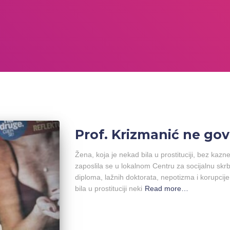
Prof. Krizmanić ne gov
Žena, koja je nekad bila u prostituciji, bez ka
zaposlila se u lokalnom Centru za socijalnu skrb
diploma, lažnih doktorata, nepotizma i korupcije…
bila u prostituciji neki
Read more…