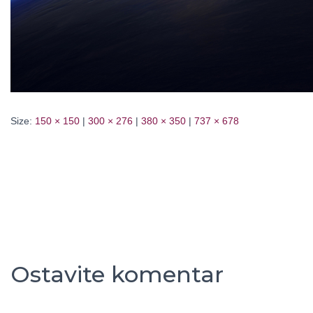
Size:
150 × 150
|
300 × 276
|
380 × 350
|
737 × 678
Ostavite komentar