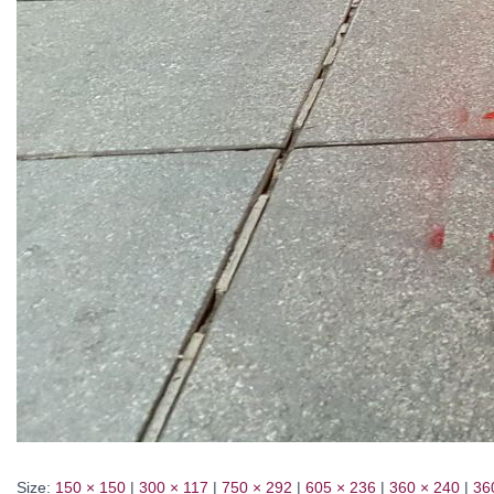
Size:
150 × 150
|
300 × 117
|
750 × 292
|
605 × 236
|
360 × 240
|
36