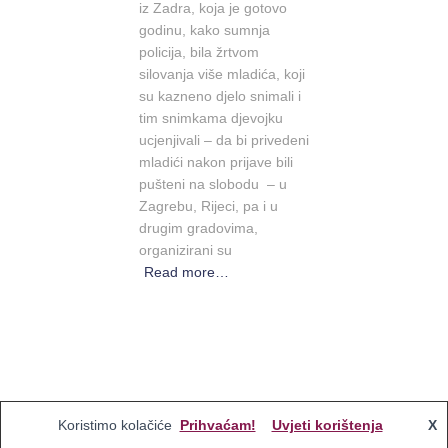
iz Zadra, koja je gotovo
godinu, kako sumnja
policija, bila žrtvom
silovanja više mladića, koji
su kazneno djelo snimali i
tim snimkama djevojku
ucjenjivali – da bi privedeni
mladići nakon prijave bili
pušteni na slobodu – u
Zagrebu, Rijeci, pa i u
drugim gradovima,
organizirani su
Read more…
Koristimo kolačiće
Prihvaćam!
Uvjeti korištenja
X