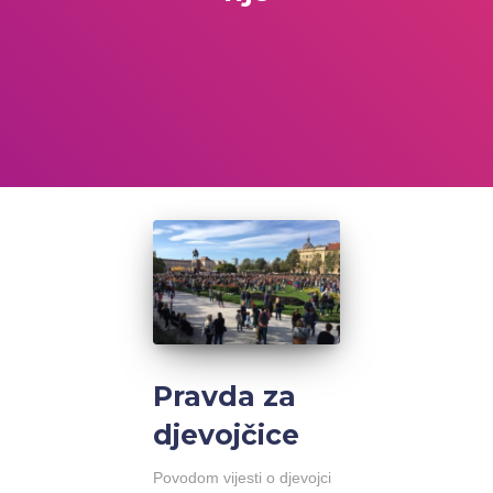
Pravda za
djevojčice
Povodom vijesti o djevojci