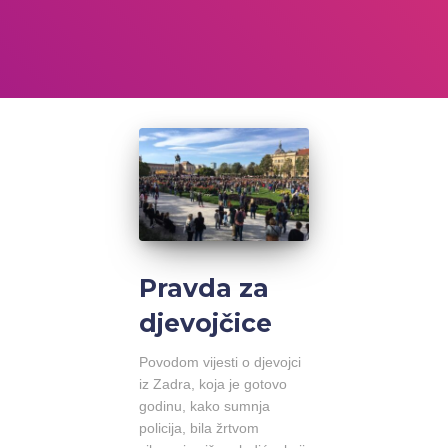
Pravda za
djevojčice
Povodom vijesti o djevojci
iz Zadra, koja je gotovo
godinu, kako sumnja
policija, bila žrtvom