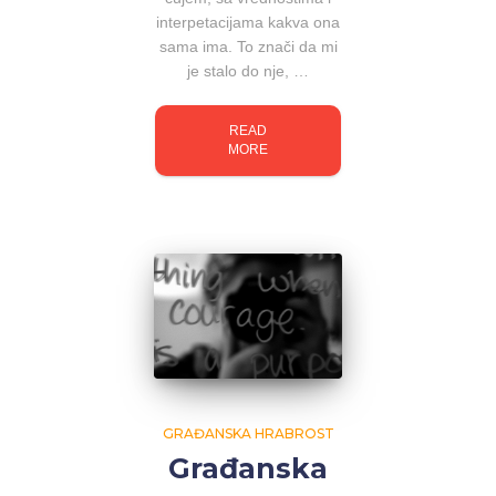
interpetacijama kakva ona
sama ima. To znači da mi
je stalo do nje, …
READ
MORE
GRAĐANSKA HRABROST
Građanska