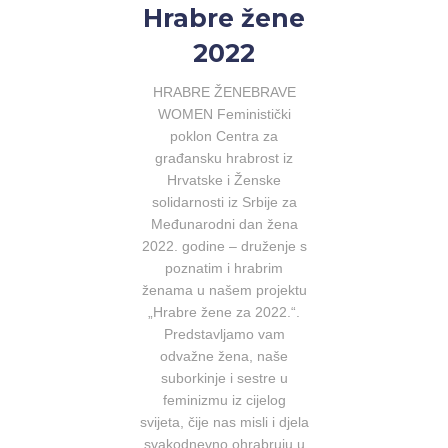
Hrabre žene
2022
HRABRE ŽENEBRAVE
WOMEN Feministički
poklon Centra za
građansku hrabrost iz
Hrvatske i Ženske
solidarnosti iz Srbije za
Međunarodni dan žena
2022. godine – druženje s
poznatim i hrabrim
ženama u našem projektu
„Hrabre žene za 2022.“.
Predstavljamo vam
odvažne žena, naše
suborkinje i sestre u
feminizmu iz cijelog
svijeta, čije nas misli i djela
svakodnevno ohrabruju u