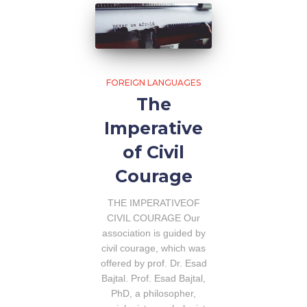
FOREIGN LANGUAGES
The
Imperative
of Civil
Courage
THE IMPERATIVEOF
CIVIL COURAGE Our
association is guided by
civil courage, which was
offered by prof. Dr. Esad
Bajtal. Prof. Esad Bajtal,
PhD, a philosopher,