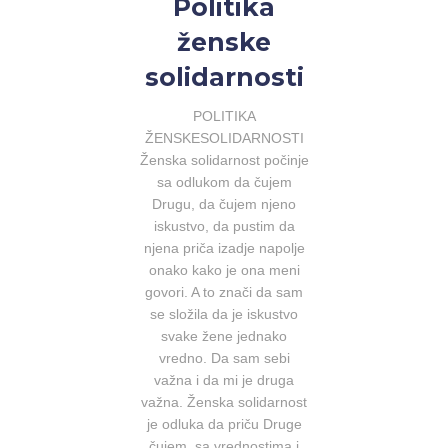
Politika
ženske
solidarnosti
POLITIKA
ŽENSKESOLIDARNOSTI
Ženska solidarnost počinje
sa odlukom da čujem
Drugu, da čujem njeno
iskustvo, da pustim da
njena priča izadje napolje
onako kako je ona meni
govori. A to znači da sam
se složila da je iskustvo
svake žene jednako
vredno. Da sam sebi
važna i da mi je druga
važna. Ženska solidarnost
je odluka da priču Druge
čujem, sa vrednostima i