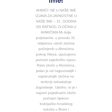
ime!
AHMIĆI: NE U NAŠE IME
IZJAVA ZA JAVNOSTNE U
NAŠE IME – 31. GODINA
OD RATNOG ZLOČINA U
AHMIĆIMA Mi dolje
potpisani/e, u povodu 31.
obljetnice ratnih zločina
počinjenih u Ahmićima
pokraj Viteza, upućujemo
javnosti zajedničku izjavu.
Ratni zločin u Ahmićima,
jedan je od najpoznatijih i
najokrutnijih zločina na
teritoriji nekadašnje
Jugoslavije. Ujedno, to je i
najveći pojedinačni zločin
počinjen tijekom
bošnjačko-hrvatskog
sukoba u Bosni i