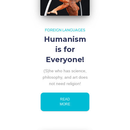
FOREIGN LANGUAGES
Humanism
is for
Everyone!
(S)he who has science,
philosophy, and art does
not need religion!
READ
MORE