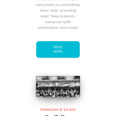
našoj borbi za oslobođenje
žena i bolji i pravedniji
svijet. Neka hrabrost i
ustrajnost naših
predavačica svima budu
…
READ
MORE
FEMINIZAM JE ZA SVE!